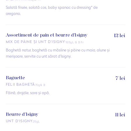
Salată frisée, salată cos, baby spanac cu dressing* de
oregano.
Assortiment de pain et beurre d'Isigny
12 lei
185g
MIX DE PÂINE ȘI UNT D'ISIGNY
L G D Fr
Baghetă natur, baghetă cu măsline și pâine cu maia, alune și
merișoare, servite cu unt sărat d'Isigny.
Baguette
7 lei
70g
FELII BAGHETĂ
G D
Făină, drojdie, sare și apă.
Beurre d'Isigny
11 lei
25g
UNT D'ISIGNY
L