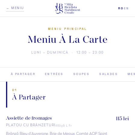
← MENIU
RO
·
EN
MENIU PRINCIPAL
Meniu À La Carte
LUNI – DUMINICĂ · 12:00 – 23:00
À PARTAGER
ENTRÉES
SOUPES
SALADES
MEN
01
À Partager
Assiette de fromages
115 lei
450g
PLATOU CU BRÂNZETURI
G L Fr
Brânză Bleu d'Auvergne, Brie de Meaux, Comté AOP, Saint