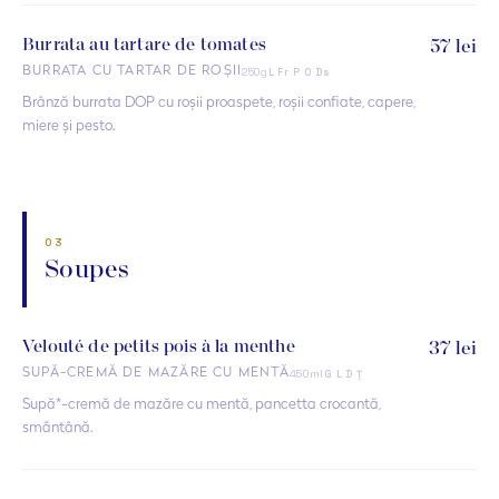
Burrata au tartare de tomates
57 lei
250g
BURRATA CU TARTAR DE ROȘII
L Fr P O Ds
Brânză burrata DOP cu roșii proaspete, roșii confiate, capere,
miere și pesto.
03
Soupes
Velouté de petits pois à la menthe
37 lei
450ml
SUPĂ-CREMĂ DE MAZĂRE CU MENTĂ
G L D Ț
Supă*-cremă de mazăre cu mentă, pancetta crocantă,
smântână.