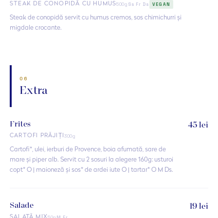
500g
STEAK DE CONOPIDĂ CU HUMUS
Ss Fr Ds
VEGAN
Steak de conopidă servit cu humus cremos, sos chimichurri și
migdale crocante.
06
Extra
Frites
45 lei
300g
CARTOFI PRĂJIȚI
Cartofi*, ulei, ierburi de Provence, boia afumată, sare de
mare și piper alb. Servit cu 2 sosuri la alegere 160g: usturoi
copt* O | maioneză și sos* de ardei iute O | tartar* O M Ds.
Salade
19 lei
50g
SALATĂ MIX
M Fr