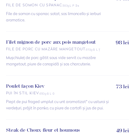
340g
FILE DE SOMON CU SPANAC
L P Ds
File de somon cu spanac sotat, sos limoncello și ierburi
aromatice.
Filet mignon de porc aux pois mangetout
98 lei
410g
FILE DE PORC CU MAZĂRE MANGETOUT
G L Ț
Mușchiuleț de porc gătit sous vide servit cu mazăre
mangetout, piure de conopidă și sos charcuterie.
Poulet façon Kiev
73 lei
450g
PUI ÎN STIL KIEV
G L O
Piept de pui fraged umplut cu unt aromatizat* cu usturoi și
verdețuri, prăjit în panko, cu piure de cartofi și jus de pui.
Steak de Choux-fleur et houmous
49 lei