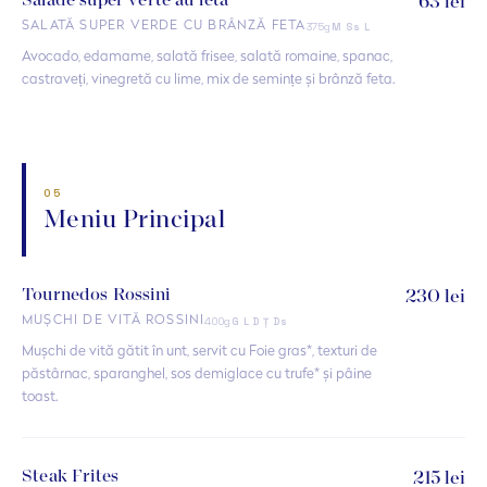
Salade super verte au féta
63 lei
375g
SALATĂ SUPER VERDE CU BRÂNZĂ FETA
M Ss L
Avocado, edamame, salată frisee, salată romaine, spanac,
castraveți, vinegretă cu lime, mix de semințe și brânză feta.
05
Meniu Principal
Tournedos Rossini
230 lei
400g
MUȘCHI DE VITĂ ROSSINI
G L D Ț Ds
Mușchi de vită gătit în unt, servit cu Foie gras*, texturi de
păstârnac, sparanghel, sos demiglace cu trufe* și pâine
toast.
Steak Frites
215 lei