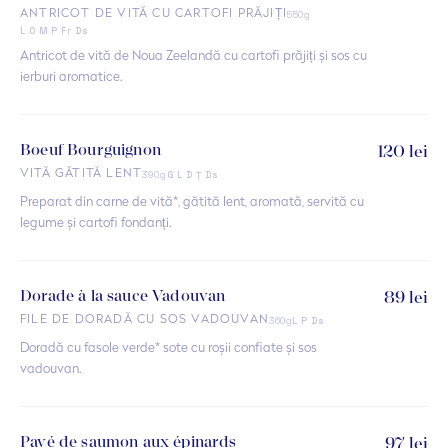
550g
ANTRICOT DE VITĂ CU CARTOFI PRĂJIȚI
L O M P Fr Ds
Antricot de vită de Noua Zeelandă cu cartofi prăjiți și sos cu
ierburi aromatice.
Boeuf Bourguignon
120 lei
390g
VITĂ GĂTITĂ LENT
G L D Ț Ds
Preparat din carne de vită*, gătită lent, aromată, servită cu
legume și cartofi fondanți.
Dorade à la sauce Vadouvan
89 lei
360g
FILE DE DORADĂ CU SOS VADOUVAN
L P Ds
Doradă cu fasole verde* sote cu roșii confiate și sos
vadouvan.
Pavé de saumon aux épinards
97 lei