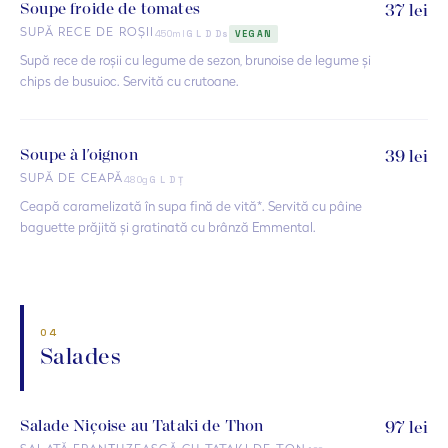
Soupe froide de tomates
37 lei
450ml
SUPĂ RECE DE ROȘII
G L D Ds
VEGAN
Supă rece de roșii cu legume de sezon, brunoise de legume și
chips de busuioc. Servită cu crutoane.
Soupe à l'oignon
39 lei
480g
SUPĂ DE CEAPĂ
G L D Ț
Ceapă caramelizată în supa fină de vită*. Servită cu pâine
baguette prăjită și gratinată cu brânză Emmental.
04
Salades
Salade Niçoise au Tataki de Thon
97 lei