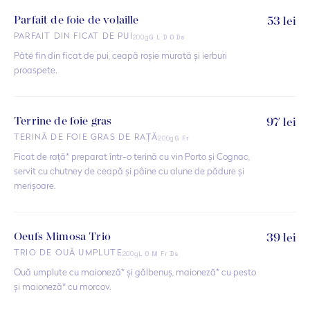
Parfait de foie de volaille
53 lei
200g
PARFAIT DIN FICAT DE PUI
G L D O Ds
Pâté fin din ficat de pui, ceapă roșie murată și ierburi
proaspete.
Terrine de foie gras
97 lei
200g
TERINĂ DE FOIE GRAS DE RAȚĂ
G Fr
Ficat de rață* preparat într-o terină cu vin Porto și Cognac,
servit cu chutney de ceapă și pâine cu alune de pădure și
merișoare.
Oeufs Mimosa Trio
39 lei
200g
TRIO DE OUĂ UMPLUTE
L O M Fr Ds
Ouă umplute cu maioneză* și gălbenuș, maioneză* cu pesto
și maioneză* cu morcov.