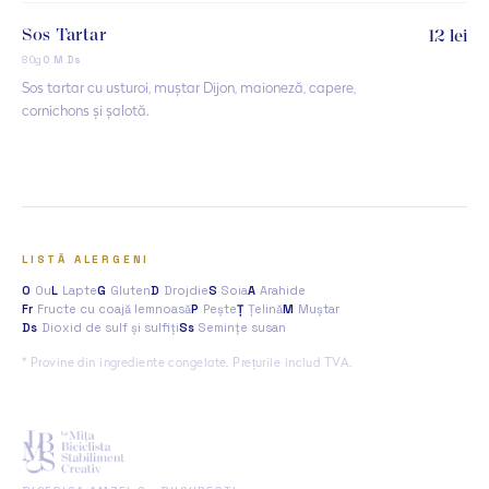
Sos Tartar
12 lei
80g
O M Ds
Sos tartar cu usturoi, muștar Dijon, maioneză, capere,
cornichons și șalotă.
LISTĂ ALERGENI
O
Ou
L
Lapte
G
Gluten
D
Drojdie
S
Soia
A
Arahide
Fr
Fructe cu coajă lemnoasă
P
Pește
Ț
Țelină
M
Muștar
Ds
Dioxid de sulf și sulfiți
Ss
Semințe susan
* Provine din ingrediente congelate. Prețurile includ TVA.