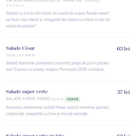
400g
SALATĂ FRANȚUZEASCĂ CU TATAKI DE TON
O Fr P Ss S
Salată cu ton în stil tataki, în crustă de susan, fasole verde*,
ou fiert, roșii cherry și vinegretă de citrice cu miere și ulei de
alune de pădure*.
Salade César
63 lei
320g
G L O P D M Ds
Salată Romaine, pancetta crocantă, piept de pui în panko,
sos *Caesar cu anșoa, muștar, Parmezan DOP, crutoane.
Salade super verte
57 lei
325g
SALATĂ SUPER VERDE
M Ss
VEGAN
Avocado, edamame, salată frisee, salată romaine, spanac,
castraveți, vinegretă cu lime și mix de semințe.