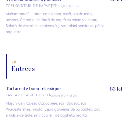
49 lei
310g
TREI GUSTĂRI DE ÎMPĂRȚIT
G L D Fr Ss
Muhammara* — ardei capia copt, nucă, sos de rodie,
pesmet, Cremă din brânză de capră cu miere și cimbru,
Salată de vinete* cu maioneză și sos tahini, servite cu pâine
baguette.
02
Entrées
Tartare de boeuf classique
83 lei
250g
TARTAR CLASIC DE VITĂ
G D O P M Ds
Mușchi de vită, eșalotă, capere, sos Tabasco, sos
Worcestershire, muștar Dijon, gălbenuș de ou pasteurizat,
emulsie de trufe, servit cu felii de baghetă prăjită.