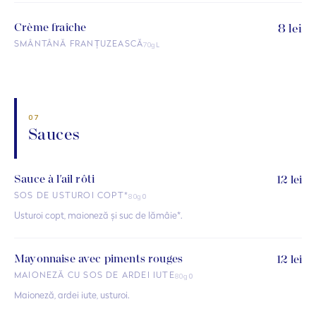
Crème fraîche
8 lei
70g
SMÂNTÂNĂ FRANȚUZEASCĂ
L
07
Sauces
Sauce à l'ail rôti
12 lei
80g
SOS DE USTUROI COPT*
O
Usturoi copt, maioneză și suc de lămâie*.
Mayonnaise avec piments rouges
12 lei
80g
MAIONEZĂ CU SOS DE ARDEI IUTE
O
Maioneză, ardei iute, usturoi.