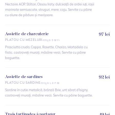
Nectaire AOP, Stilton, Ossau Iraty, dulceață de ardei iuți, roșii
marinate semiuscate, struguri, mere, caju. Servite cu pâine
cu alune de pădure și merișoare.
Assiette de charcuterie
97 lei
430g
PLATOU CU MEZELURI
G D M Fr
Prosciutto crudo, Coppa, Rosette, Chorizo, Mortadela cu
fistic, castraveți murați, măsline verzi. Servite cu pâine
baguette.
Assiette de sardines
92 lei
380g
PLATOU CU SARDINE
G L D P M
Sardine în cutie metalică, brânză Brie, unt sărat d'Isigny,
castraveți murați, măsline verzi. Servite cu pâine baguette.
Trois tartinades à partager